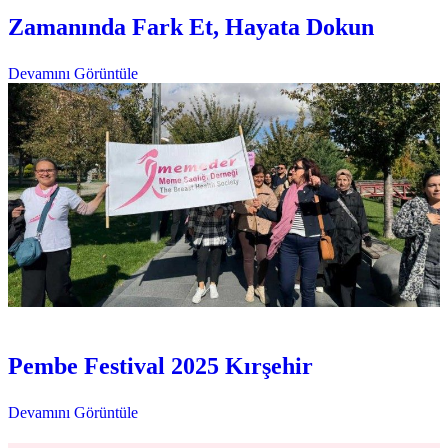
Zamanında Fark Et, Hayata Dokun
Devamını Görüntüle
Etkinlikler
Pembe Festival
Pembe Festival 2025 Kırşehir
Devamını Görüntüle