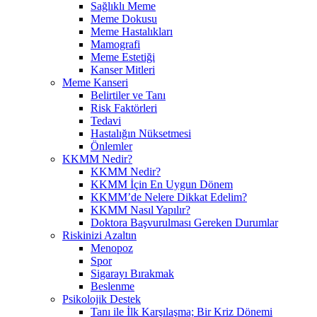
Sağlıklı Meme
Meme Dokusu
Meme Hastalıkları
Mamografi
Meme Estetiği
Kanser Mitleri
Meme Kanseri
Belirtiler ve Tanı
Risk Faktörleri
Tedavi
Hastalığın Nüksetmesi
Önlemler
KKMM Nedir?
KKMM Nedir?
KKMM İçin En Uygun Dönem
KKMM’de Nelere Dikkat Edelim?
KKMM Nasıl Yapılır?
Doktora Başvurulması Gereken Durumlar
Riskinizi Azaltın
Menopoz
Spor
Sigarayı Bırakmak
Beslenme
Psikolojik Destek
Tanı ile İlk Karşılaşma; Bir Kriz Dönemi