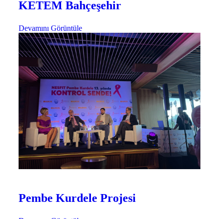
KETEM Bahçeşehir
Devamını Görüntüle
Etkinlikler
Pembe Festival
Pembe Kurdele Projesi